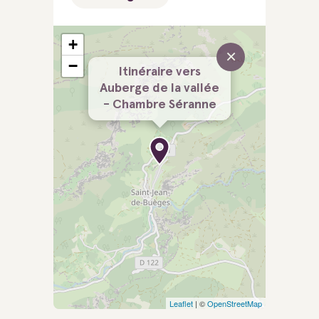
+
×
−
Itinéraire vers
Auberge de la vallée
- Chambre Séranne
Leaflet
| ©
OpenStreetMap