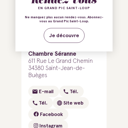
EN GRAND PIC SAINT-LOUP
Ne manquez plus aucun rendez-vous. Abonnez-
Ajouter au carnet de voyage
vous au Grand Pic Saint-Loup.
Je découvre
Auberge de la vallée -
Chambre Séranne
611 Rue Le Grand Chemin
34380 Saint-Jean-de-
Buèges
E-mail
Tél.
Tél.
Site web
Facebook
Instagram