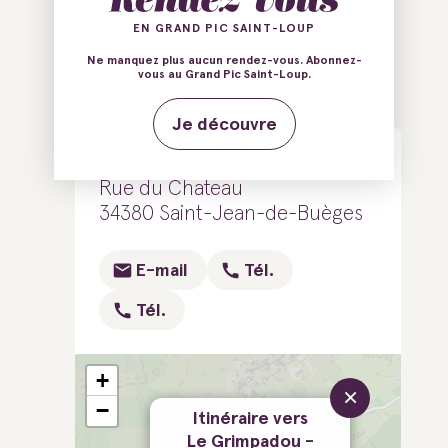
EN GRAND PIC SAINT-LOUP
Ne manquez plus aucun rendez-vous. Abonnez-
Ajouter au carnet de voyage
vous au Grand Pic Saint-Loup.
Je découvre
Le Grimpadou - Sardagne
Rue du Chateau
34380 Saint-Jean-de-Buèges
E-mail
Tél.
Tél.
+
×
−
Itinéraire vers
Le Grimpadou -