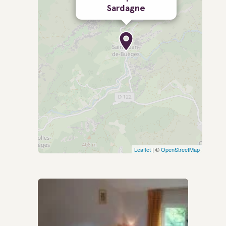
Sardagne
Leaflet
| ©
OpenStreetMap