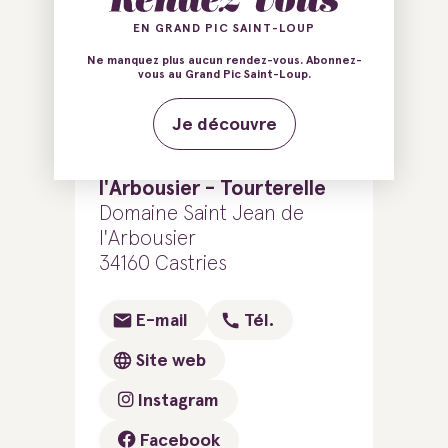
EN GRAND PIC SAINT-LOUP
Ne manquez plus aucun rendez-vous. Abonnez-
Ajouter au carnet de voyage
vous au Grand Pic Saint-Loup.
Je découvre
Les cabanes perchées de
l'Arbousier - Tourterelle
Domaine Saint Jean de
l'Arbousier
34160 Castries
E-mail
Tél.
Site web
Instagram
Facebook