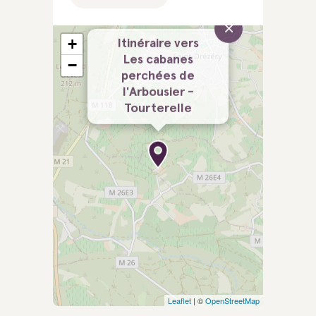
×
+
Itinéraire vers
Les cabanes
−
perchées de
l'Arbousier -
Tourterelle
Leaflet
| ©
OpenStreetMap