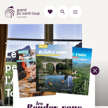
HÉBERGEMENTS POUR UNE NUIT
Les cabanes
perchées de
l'Arbousier -
Tourterelle