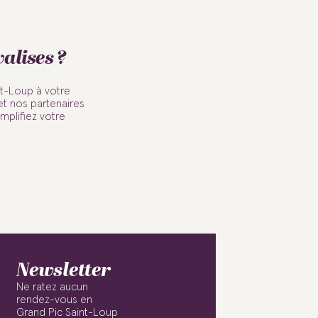
alises ?
nt-Loup à votre
et nos partenaires
mplifiez votre
Newsletter
Ne ratez aucun
rendez-vous en
Grand Pic Saint-Loup