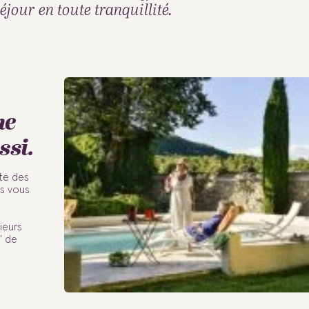
éjour en toute tranquillité.
me
ssi.
te des
és vous
ieurs
" de