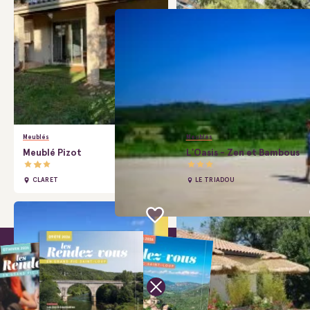
Meublés
Meublés
Meublé Pizot
L'Oasis - Zen et Bambous
CLARET
LE TRIADOU
Bureaux d’
Saint-Cléme