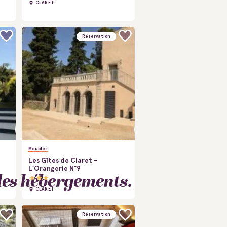
CLARET
Réservation
Meublés
Les Gîtes de Claret -
L'Orangerie N°9
 des hébergements.
CLARET
Réservation