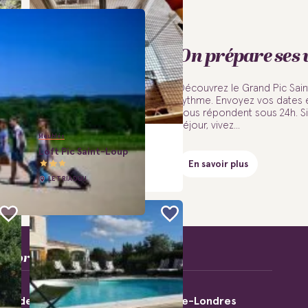
On prépare ses v
Découvrez le Grand Pic Sai
rythme. Envoyez vos dates 
vous répondent sous 24h. Si
séjour, vivez...
Meublés
Loft Pic Saint-Loup
En savoir plus
LE TRIADOU
Information Touristique
nt-de-Rivière
Saint-Martin-de-Londres