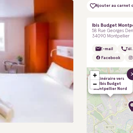
Ajouter au carnet 
Ibis Budget Montpe
58 Rue Georges Den
34090 Montpellier
E-mail
Tél.
Facebook
+
Itinéraire vers
−
Ibis Budget
Montpellier Nord