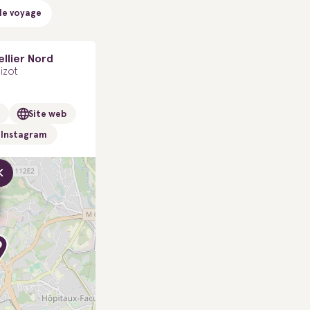
de voyage
llier Nord
izot
Site web
Instagram
×