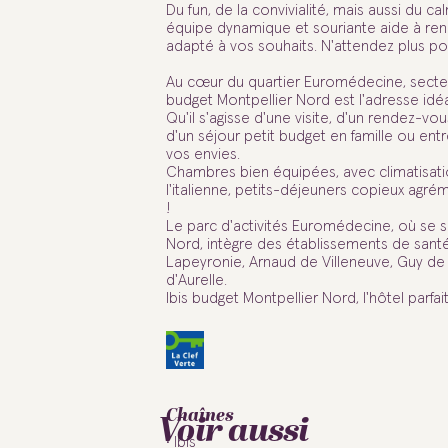
Du fun, de la convivialité, mais aussi du c
équipe dynamique et souriante aide à rend
adapté à vos souhaits. N'attendez plus po
Au cœur du quartier Euromédecine, secteu
budget Montpellier Nord est l'adresse idéa
Qu'il s'agisse d'une visite, d'un rendez-vo
d'un séjour petit budget en famille ou ent
vos envies.
Chambres bien équipées, avec climatisatio
l'italienne, petits-déjeuners copieux agré
!
Le parc d'activités Euromédecine, où se si
Nord, intègre des établissements de sant
Lapeyronie, Arnaud de Villeneuve, Guy de 
d'Aurelle.
Ibis budget Montpellier Nord, l'hôtel parfa
Chaînes
Voir aussi
Ibis