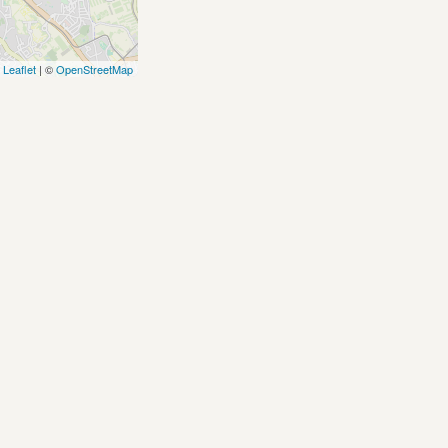
Leaflet
| ©
OpenStreetMap