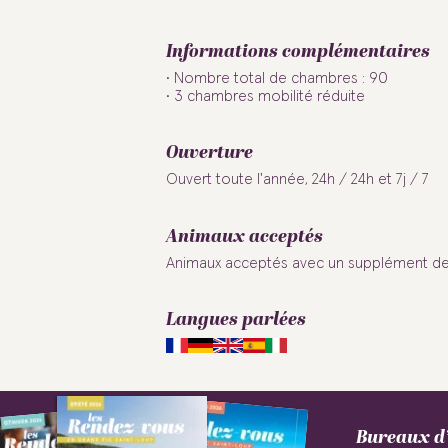
Informations complémentaires
Nombre total de chambres : 90
3 chambres mobilité réduite
Ouverture
Ouvert toute l'année, 24h / 24h et 7j / 7
Animaux acceptés
Se loger lors de votre
périple autour du Pic
Top 5 des plus belles
Week-end Saint-
Randonner sans
Un tourisme
Animaux acceptés avec un supplément de 5
Week-End bien-être
Campings et aires
Hébergements
Florian Fiquet
Julien Tauran
responsable
randonnées
Saint-Loup
Valentin
voiture
Langues parlées
Équipements
Bureaux d’
Ascenseur