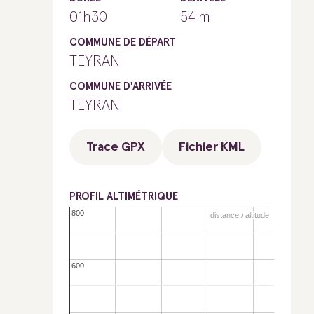
01h30
54 m
COMMUNE DE DÉPART
TEYRAN
COMMUNE D'ARRIVÉE
TEYRAN
Trace GPX
Fichier KML
PROFIL ALTIMÉTRIQUE
800
800
distance / altitude
distance / altitude
600
600