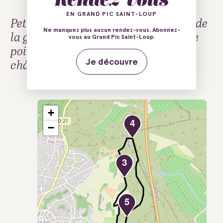
EN GRAND PIC SAINT-LOUP
Petite balade courte dans les odeurs de
Ne manquez plus aucun rendez-vous. Abonnez-
la garrigue, pour découvrir un large
vous au Grand Pic Saint-Loup.
point de vue, du pic Saint-Loup au
château de Castries et à la mer.
Je découvre
+
4
−
3
5