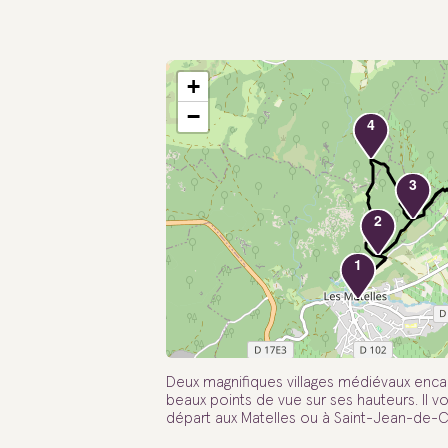
+
−
4
3
2
1
Deux magnifiques villages médiévaux enca
beaux points de vue sur ses hauteurs. Il v
départ aux Matelles ou à Saint-Jean-de-Cu