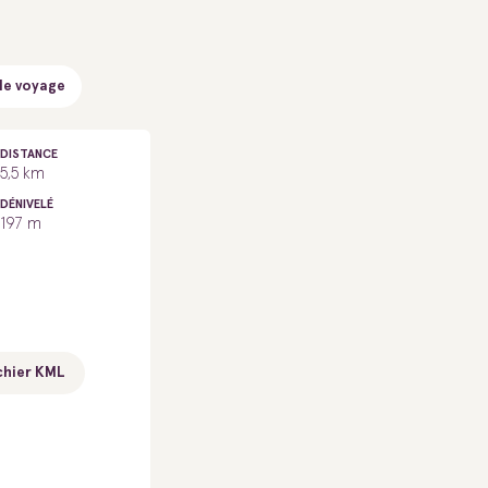
de voyage
DISTANCE
5,5 km
DÉNIVELÉ
197 m
chier KML
distance / altitude
distance / altitude