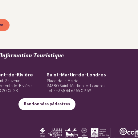
ce
Information Touristique
nt-de-Rivière
Saint-Martin-de-Londres
int-Sauveur
Place de la Mairie
ément-de-Rivière
34380 Saint-Martin-de-Londres
48 20 05 28
Tél. : +33(0)4 67 55 09 59
Randonnées pédestres