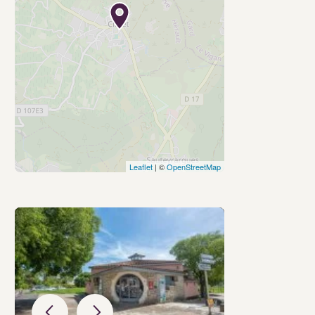
Leaflet
| ©
OpenStreetMap