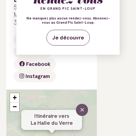
50 avenue du Nouveau
EN GRAND PIC SAINT-LOUP
Monde
Ne manquez plus aucun rendez-vous. Abonnez-
34270 Claret
vous au Grand Pic Saint-Loup.
Je découvre
E-mail
Tél.
Site web
Facebook
Instagram
+
−
×
Itinéraire vers
La Halle du Verre