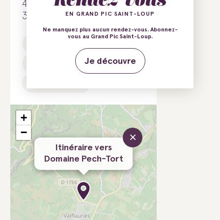
419 route de Pompignan
34270 Valflaunès
EN GRAND PIC SAINT-LOUP
Ne manquez plus aucun rendez-vous. Abonnez-
vous au Grand Pic Saint-Loup.
E-mail
Tél.
Je découvre
Site web
Facebook
+
−
×
Itinéraire vers
Domaine Pech-Tort