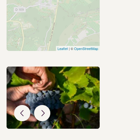
Leaflet
| ©
OpenStreetMap