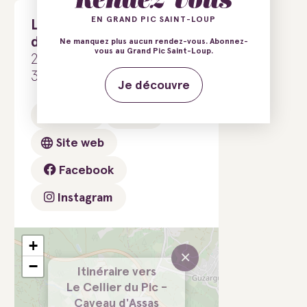
EN GRAND PIC SAINT-LOUP
Le Cellier du Pic - Caveau
d'Assas
Ne manquez plus aucun rendez-vous. Abonnez-
vous au Grand Pic Saint-Loup.
285 avenue de Sainte Croix
34820 Assas
Je découvre
E-mail
Tél.
Site web
Facebook
Instagram
+
×
−
Itinéraire vers
Le Cellier du Pic -
Caveau d'Assas