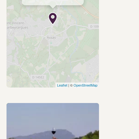
Leaflet
| ©
OpenStreetMap