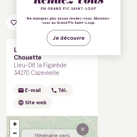
EN GRAND PIC SAINT-LOUP
Ne manquez plus aucun rendez-vous. Abonnez-
Ajouter au carnet de voyage
vous au Grand Pic Saint-Loup.
Je découvre
La Guinguette de la
Chouette
Lieu-Dit la Figarède
34270 Cazevieille
E-mail
Tél.
Site web
+
×
−
Itinéraire vers