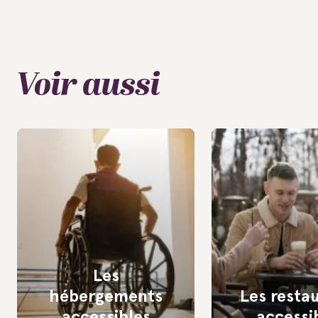
Voir aussi
Les
hébergements
Les resta
accessibles
accessi