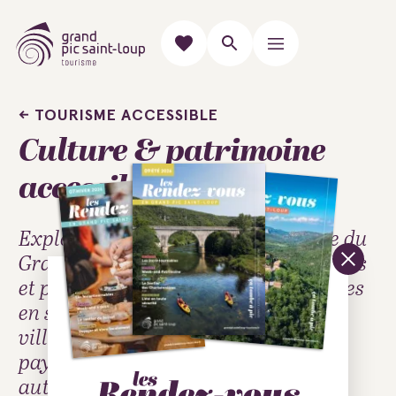
TOURISME ACCESSIBLE
Culture & patrimoine
accessibles
Explorez la culture et le patrimoine du
Grand Pic Saint-Loup grâce à des sites
et parcours accessibles aux personnes
en situation de handicap. Découvrez
villages médiévaux, traditions et
paysages emblématiques en toute
autonomie.