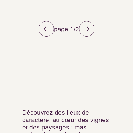
page 1/2
Pour l’organisation de vos
événements de groupe,
séminaires, ateliers ou
conventions, les
professionnels du Grand
Pic Saint-Loup vous
accompagnent
Découvrez des lieux de
caractère, au cœur des vignes et
des paysages ; mas authentiques,