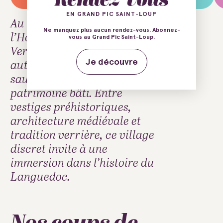
EN GRAND PIC SAINT-LOUP
Au cœur du Causse de
Ne manquez plus aucun rendez-vous. Abonnez-
l’Hortus, Ferrières-les-
vous au Grand Pic Saint-Loup.
Verreries séduit par son
authenticité, ses paysages
Je découvre
sauvages et son riche
patrimoine bâti. Entre
vestiges préhistoriques,
architecture médiévale et
tradition verrière, ce village
discret invite à une
immersion dans l’histoire du
Languedoc.