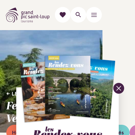
LES VILLAGES
Ferrières-les-
Verreries
Hébergements
Restaurants
Activités