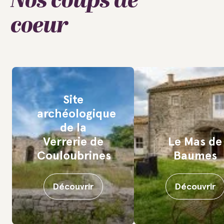
Nos coups de
coeur
Site
archéologique
de la
Verrerie de
Le Mas de
Couloubrines
Baumes
Découvrir
Découvrir