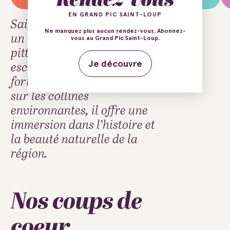
EN GRAND PIC SAINT-LOUP
Saint-Jean-de-Cuculles est
Ne manquez plus aucun rendez-vous. Abonnez-
un village médiéval
vous au Grand Pic Saint-Loup.
pittoresque. Avec ses ruelles
escarpées, son église romane
Je découvre
fortifiée et ses panoramas
sur les collines
environnantes, il offre une
immersion dans l’histoire et
la beauté naturelle de la
région.
Nos coups de
coeur