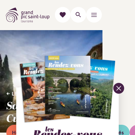
LES VILLAGES
Saint-Jean-de-
Cuculles
Hébergements
Restaurants
Activités