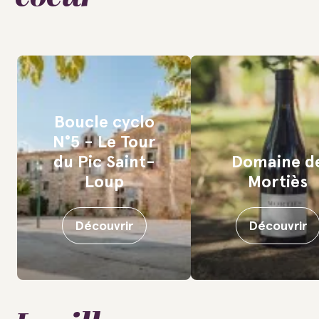
Boucle cyclo
N°5 - Le Tour
du Pic Saint-
Domaine d
Loup
Mortiès
Découvrir
Découvrir