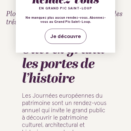
EN GRAND PIC SAINT-LOUP
Plongez dans l’histoire et découvrez les
Ne manquez plus aucun rendez-vous. Abonnez-
trésors cachés de notre patrimoine
vous au Grand Pic Saint-Loup.
Je découvre
Ouvrez grand
les portes de
l’histoire
Les Journées européennes du
patrimoine sont un rendez-vous
annuel qui invite le grand public
à découvrir le patrimoine
culturel, architectural et