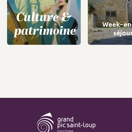
Culture &
Week-en
patrimoine
séjou