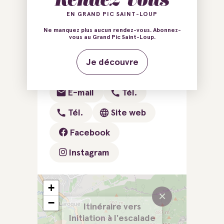
EN GRAND PIC SAINT-LOUP
Base de Roc'N River
Ne manquez plus aucun rendez-vous. Abonnez-
11 Avenue du Chemin Neuf
vous au Grand Pic Saint-Loup.
34190 Saint-Bauzille-de-
Je découvre
Putois
E-mail
Tél.
Tél.
Site web
Facebook
Instagram
+
×
−
Itinéraire vers
Initiation à l'escalade