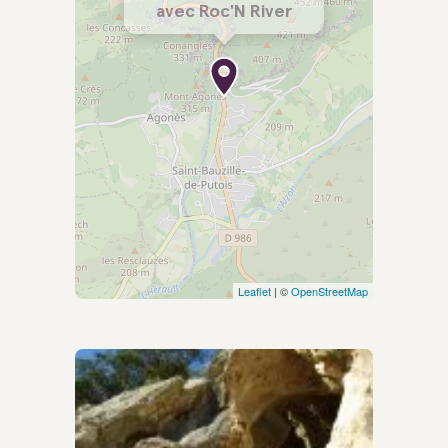
avec Roc'N River
Leaflet
| ©
OpenStreetMap