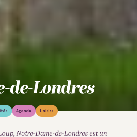
-de-Londres
ités
Agenda
Loisirs
Loup, Notre-Dame-de-Londres est un