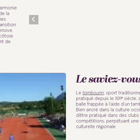
armonie
de la
ies
ansition
ensive,
 côtoie
ent de
Le saviez-vou
Le
tambourin
, sport tradition
pratiqué depuis le XIXᵉ siècle,
balle frappée à l’aide d’un tamb
Bien ancré dans la culture occi
d’être pratiqué dans des clubs
compétitions, perpétuant une t
culturelle régionale.