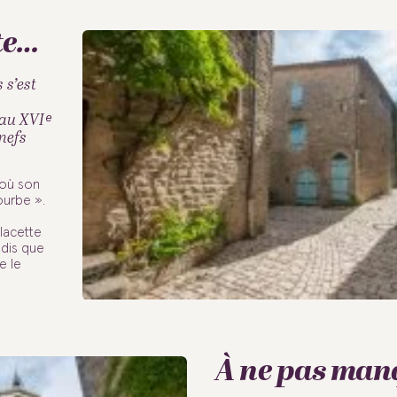
te…
 s’est
 au XVIᵉ
 nefs
’où son
ourbe ».
lacette
ndis que
e le
À ne pas man