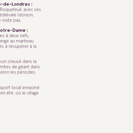
-de-Londres :
s Roquefeuil, avec ses
médiévale (donjon,
visite pas.
-Notre-Dame :
les à deux nefs,
ierge au manteau
s à récupérer à la
yon creusé dans la
rmites de géant dans
selon les périodes
sport local enraciné
en été, où le village