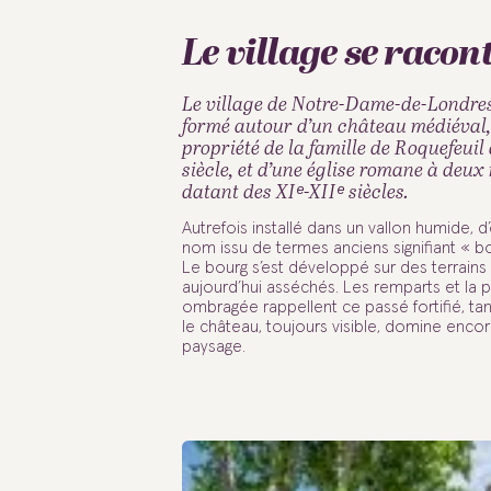
Le village se racon
Boucle cyclo n°21 -
Randonnée du Ravin
Balade vigneronne
Sur les traces des
Le village de Notre-Dame-de-Londres
formé autour d’un château médiéval,
sous les astres
des Arcs
verriers
propriété de la famille de Roquefeuil
siècle, et d’une église romane à deux
datant des XIᵉ-XIIᵉ siècles.
Découvrir
Découvrir
Découvrir
Autrefois installé dans un vallon humide, d
nom issu de termes anciens signifiant « b
Le bourg s’est développé sur des terrains
aujourd’hui asséchés. Les remparts et la p
ombragée rappellent ce passé fortifié, ta
le château, toujours visible, domine encor
paysage.