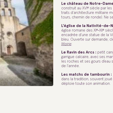
Le château de Notre-Dame
construit au XVIᵉ siècle par le
traits d’architecture militaire 
tours, chemin de ronde). Ne se 
L’église de la Nativité-de
église romane des XIᵉ‐XIIᵉ sièc
encadrée d’une statue de la V
bleu. Ouverte sur demande, clé
Mairie
.
Le Ravin des Arcs :
petit can
garrigue calcaire, avec ses ma
les roches et ses gours d’eau 
de l’année.
Les matchs de tambourin :
dans la tradition, souvent joué 
déploie toute son animation.