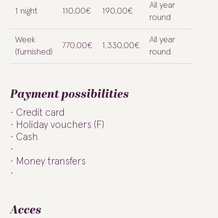
All year
1 night
110,00€
190,00€
round
Week
All year
770,00€
1.330,00€
(furnished)
round
Payment possibilities
Credit card
Holiday vouchers (F)
Cash
Money transfers
Acces