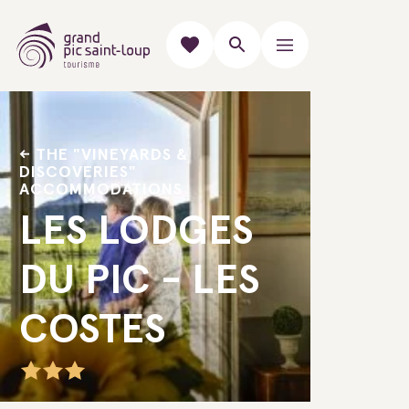
THE "VINEYARDS &
DISCOVERIES"
ACCOMMODATIONS
LES LODGES
DU PIC - LES
COSTES