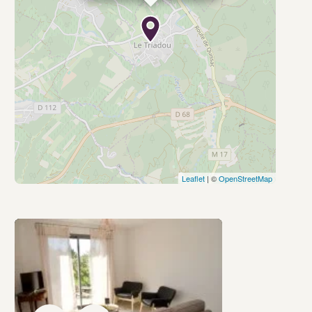
Leaflet
| ©
OpenStreetMap